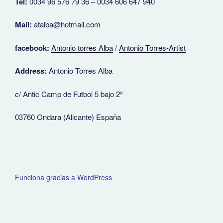
Tel:
0034 96 576 79 36 – 0034 606 647 940
Mail:
atalba@hotmail.com
facebook:
Antonio torres Alba
/
Antonio Torres-Artist
Address:
Antonio Torres Alba
c/ Antic Camp de Futbol 5 bajo 2º
03760 Ondara (Alicante) España
Funciona gracias a WordPress