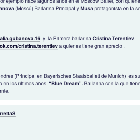
or ejemplo hace algunos años en el Moscow Ballet, con quienes
banova
(Moscú) Bailarina Principal y
Musa
protagonista en la se
alia.gubanova.16
y la Primera bailarina
Cristina Terentiev
k.com/cristina.terentiev
a quienes tiene gran aprecio .
ndres (Principal en Bayerisches Staatsballett de Munich) es s
do en los últimos años
“Blue Dream”.
Bailarina con la que tien
ente.
rrettaS