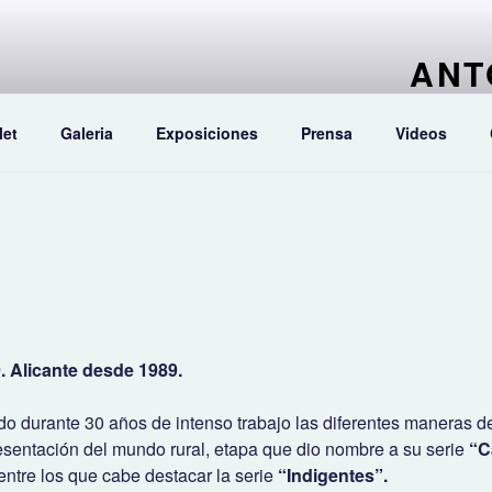
ANT
Pintor artí
let
Galeria
Exposiciones
Prensa
Videos
. Alicante desde 1989.
do durante 30 años de intenso trabajo las diferentes maneras de
esentación del mundo rural, etapa que dio nombre a su serie
“C
ntre los que cabe destacar la serie
“Indigentes”.