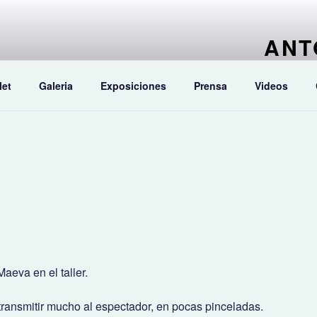
ANT
Pintor artí
let
Galeria
Exposiciones
Prensa
Videos
aeva en el taller.
 transmitir mucho al espectador, en pocas pinceladas.