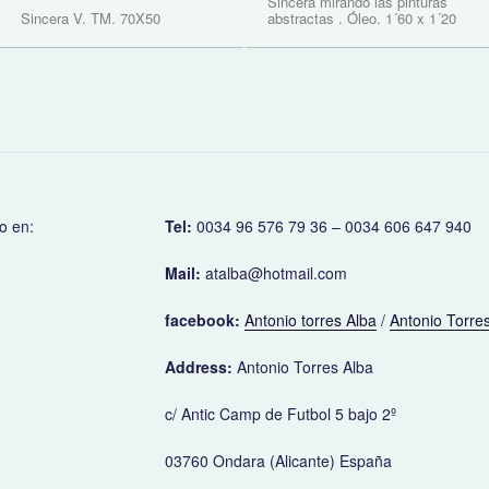
Sincera mirando las pinturas
Sincera V. TM. 70X50
abstractas . Óleo. 1´60 x 1´20
o en:
Tel:
0034 96 576 79 36 – 0034 606 647 940
Mail:
atalba@hotmail.com
facebook:
Antonio torres Alba
/
Antonio Torres
Address:
Antonio Torres Alba
c/ Antic Camp de Futbol 5 bajo 2º
03760 Ondara (Alicante) España