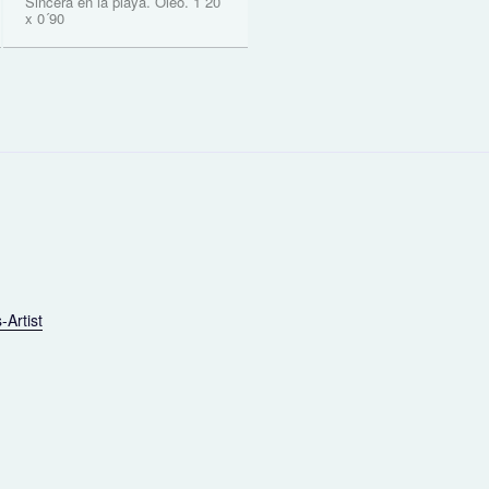
Sincera en la playa. Óleo. 1´20
x 0´90
-Artist