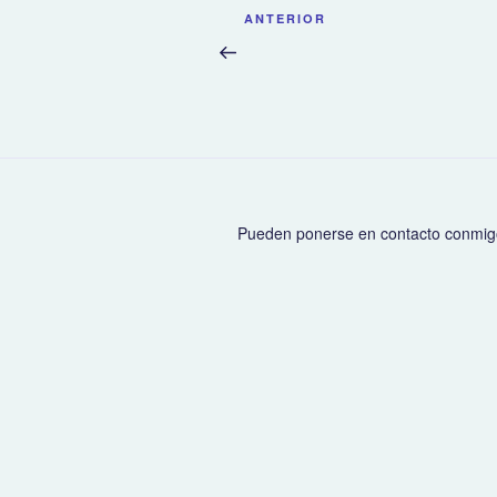
Navegación
Entrada
ANTERIOR
de
anterior:
entradas
Pueden ponerse en contacto conmig