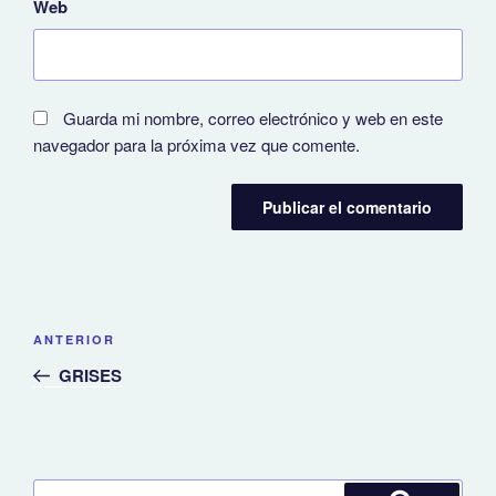
Web
Guarda mi nombre, correo electrónico y web en este
navegador para la próxima vez que comente.
Navegación
Entrada
ANTERIOR
de
anterior:
GRISES
entradas
Buscar