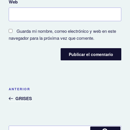
Web
Guarda mi nombre, correo electrónico y web en este
navegador para la próxima vez que comente.
Navegación
Entrada
ANTERIOR
de
anterior:
GRISES
entradas
Buscar